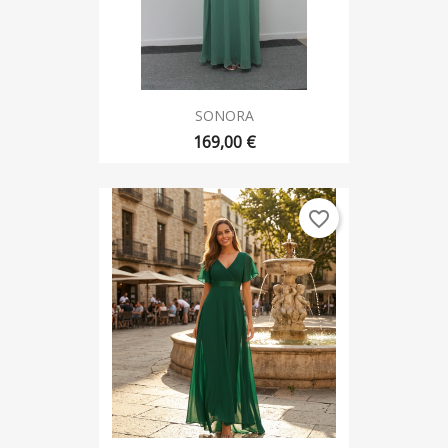
SONORA
169,00 €
favorite_border