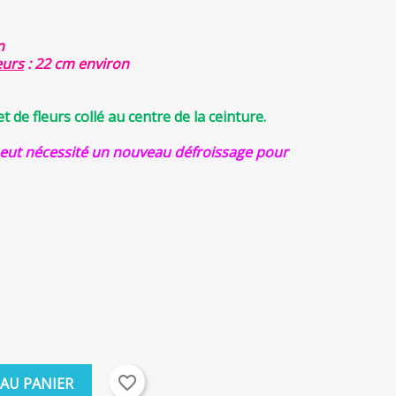
n
eurs
: 22 cm environ
 de fleurs collé au centre de la ceinture.
eut nécessité un nouveau défroissage pour
favorite_border
 AU PANIER