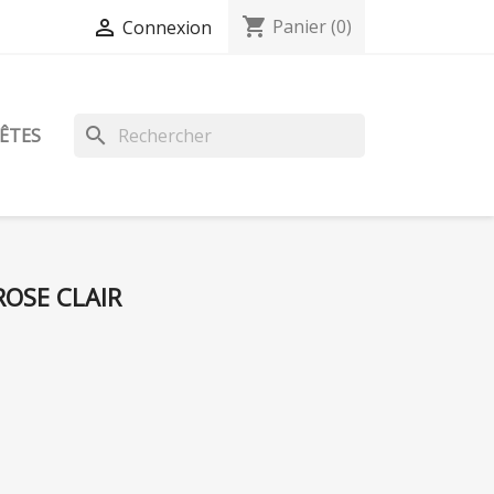
shopping_cart

Panier
(0)
Connexion
search
TÊTES
ROSE CLAIR